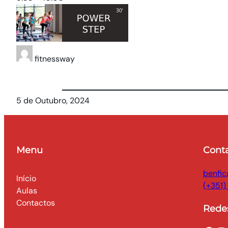
fitnessway
5 de Outubro, 2024
Menu
Cont
benfic
Início
(+351)
Aulas
Contactos
Redes