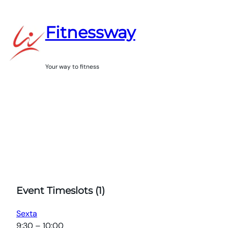
Saltar
para
Fitnessway
o
conteúdo
Your way to fitness
Event Timeslots (1)
Sexta
9:30
–
10:00