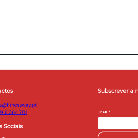
actos
Subscrever a 
a@fitnessway.pt
 916 364 701
EMAIL
*
 Sociais